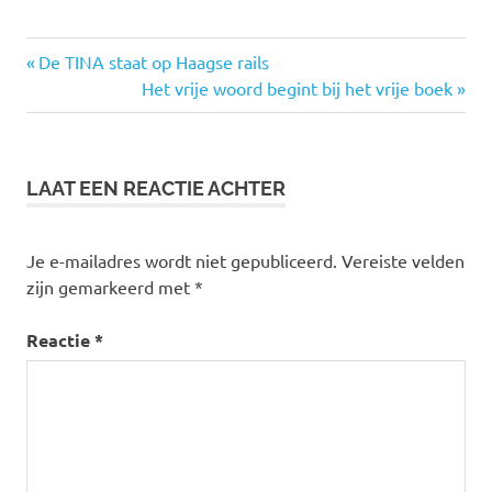
omgevingsvisie
Vorige
Bericht
De TINA staat op Haagse rails
bericht:
Volgende
Het vrije woord begint bij het vrije boek
navigatie
bericht:
LAAT EEN REACTIE ACHTER
Je e-mailadres wordt niet gepubliceerd.
Vereiste velden
zijn gemarkeerd met
*
Reactie
*