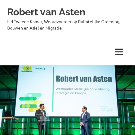
Robert van Asten
Lid Tweede Kamer; Woordvoerder op Ruimtelijke Ordening,
Bouwen en Asiel en Migratie
MENU
Ga
naar
de
inhoud