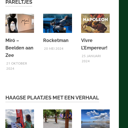
PARELTJES
Miró –
Rocketman
Vivre
Beelden aan
L’Empereur!
20 MEI 2024
Zee
25 JANUARI
2024
21 OKTOBER
2024
HAAGSE PLAATJES MET EEN VERHAAL