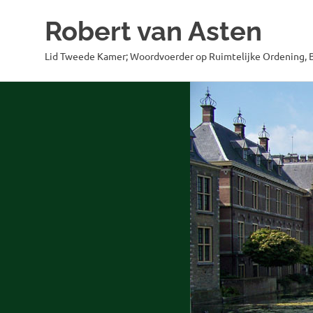
Robert van Asten
Lid Tweede Kamer; Woordvoerder op Ruimtelijke Ordening, B
Ga
naar
de
inhoud