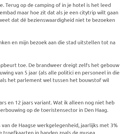
. Terug op de camping of in je hotel is het leed
bad maar hoe zit dat als je een citytrip wilt gaan
 weet dat dé bezienswaardigheid niet te bezoeken
nken en mijn bezoek aan die stad uitstellen tot na
apbeurt toe. De brandweer dreigt zelfs het gebouw
ing van 5 jaar (als alle politici en personeel in die
r als het parlement wel tussen het bouwstof wil
rs en 12 jaars variant. Wat ik alleen nog niet heb
verbouwing op de toeristensector in Den Haag.
0% van de Haagse werkgelegenheid, jaarlijks met 3%
le troefkaarten in handen zoals de musea,