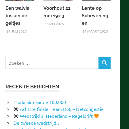
Een walvis
Voorhout 22
Lente op
tussen de
mei 19:23
Schevening
geitjes
en
22 MEI 2025
24 JULI 2025
24 MAART 2025
Zoeken
ZOEKEN
naar:
RECENTE BERICHTEN
Modulair naar de 100.000
Achtste finale: Team D66 – Netcongestie
Wedstrijd 3: Nederland – Regeldrift
De tweede wedstrijd…