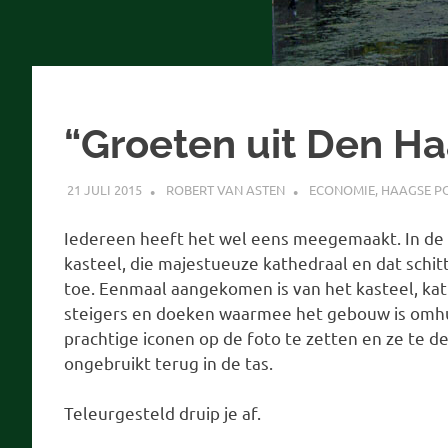
“Groeten uit Den H
21 JULI 2015
ROBERT VAN ASTEN
ECONOMIE
,
HAAGSE PO
Iedereen heeft het wel eens meegemaakt. In de 
kasteel, die majestueuze kathedraal en dat schit
toe. Eenmaal aangekomen is van het kasteel, kath
steigers en doeken waarmee het gebouw is omhul
prachtige iconen op de foto te zetten en ze te d
ongebruikt terug in de tas.
Teleurgesteld druip je af.