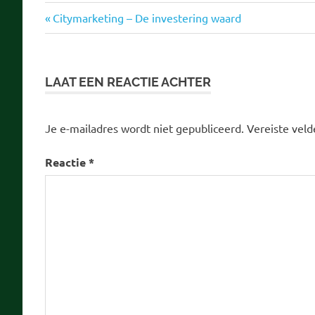
binnenhof
Vorige
Bericht
Citymarketing – De investering waard
d66
bericht:
navigatie
den
haag
LAAT EEN REACTIE ACHTER
economie
renovatie
Je e-mailadres wordt niet gepubliceerd.
Vereiste vel
toerisme
Reactie
*