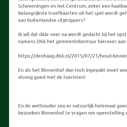
Scheveningen en het Centrum, zeker een haalbar
belangrijkste troefkaarten uit het spel wordt geh
van buitenlandse citytrippers?
Ik wil dat dáár over na wordt gedacht bij het op
namens D66 het gemeentebestuur hierover aan z
https://denhaag.d66.nl/2015/07/21/houd-binne
En als het Binnenhof dan toch ingepakt moet wor
alsnog goed met de toeristen!
En de wethouder zou er natuurlijk helemaal goed
bezoeken Binnenhof te vragen om openstelling va