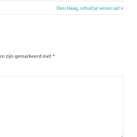
Volgende
Den Haag, schud je veren op!
bericht:
den zijn gemarkeerd met
*