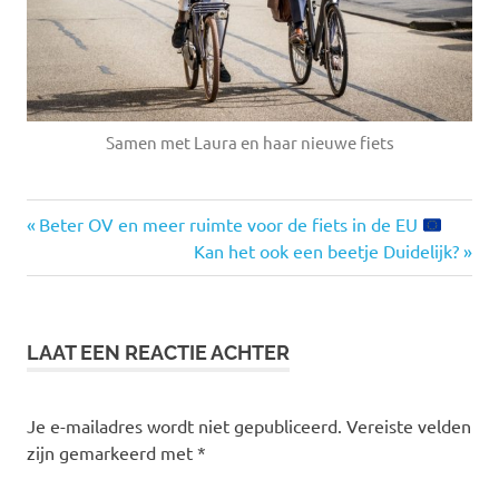
Samen met Laura en haar nieuwe fiets
den
Vorige
Bericht
Beter OV en meer ruimte voor de fiets in de EU
haag
bericht:
Volgende
Kan het ook een beetje Duidelijk?
navigatie
fiets
bericht:
LAAT EEN REACTIE ACHTER
Je e-mailadres wordt niet gepubliceerd.
Vereiste velden
zijn gemarkeerd met
*