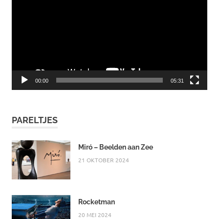
00:00
05:31
PARELTJES
Miró – Beelden aan Zee
21 OKTOBER 2024
Rocketman
20 MEI 2024