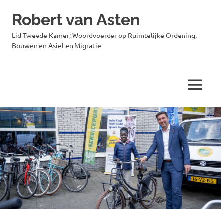
Robert van Asten
Lid Tweede Kamer; Woordvoerder op Ruimtelijke Ordening,
Bouwen en Asiel en Migratie
MENU
Ga
naar
de
inhoud