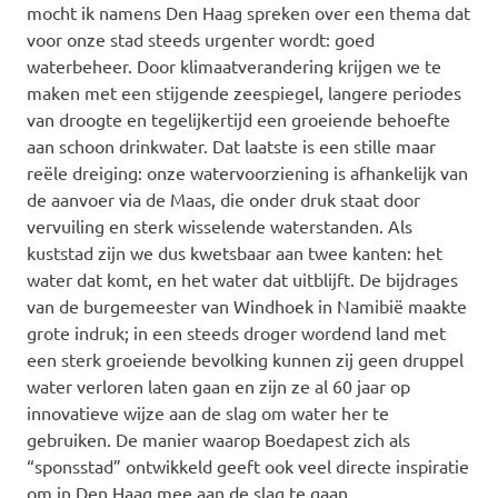
mocht ik namens Den Haag spreken over een thema dat
voor onze stad steeds urgenter wordt: goed
waterbeheer. Door klimaatverandering krijgen we te
maken met een stijgende zeespiegel, langere periodes
van droogte en tegelijkertijd een groeiende behoefte
aan schoon drinkwater. Dat laatste is een stille maar
reële dreiging: onze watervoorziening is afhankelijk van
de aanvoer via de Maas, die onder druk staat door
vervuiling en sterk wisselende waterstanden. Als
kuststad zijn we dus kwetsbaar aan twee kanten: het
water dat komt, en het water dat uitblijft. De bijdrages
van de burgemeester van Windhoek in Namibië maakte
grote indruk; in een steeds droger wordend land met
een sterk groeiende bevolking kunnen zij geen druppel
water verloren laten gaan en zijn ze al 60 jaar op
innovatieve wijze aan de slag om water her te
gebruiken. De manier waarop Boedapest zich als
“sponsstad” ontwikkeld geeft ook veel directe inspiratie
om in Den Haag mee aan de slag te gaan.