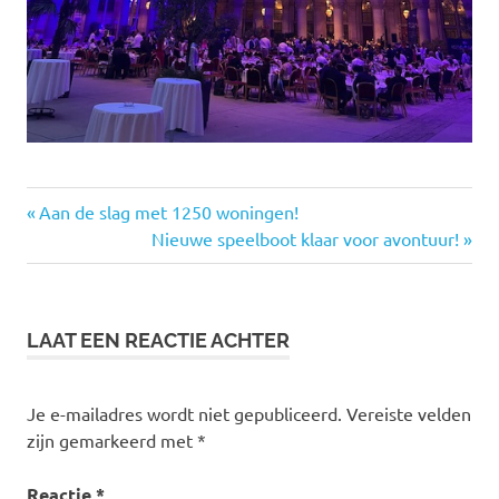
Wenen
Vorige
Bericht
Aan de slag met 1250 woningen!
World
bericht:
Volgende
Nieuwe speelboot klaar voor avontuur!
navigatie
cities
bericht:
summit
LAAT EEN REACTIE ACHTER
Je e-mailadres wordt niet gepubliceerd.
Vereiste velden
zijn gemarkeerd met
*
Reactie
*