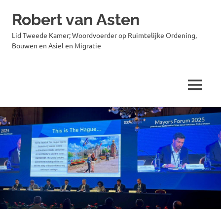
Robert van Asten
Lid Tweede Kamer; Woordvoerder op Ruimtelijke Ordening,
Bouwen en Asiel en Migratie
MENU
Ga
naar
de
inhoud