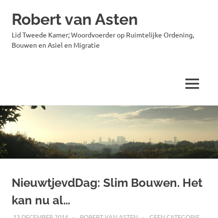
Robert van Asten
Lid Tweede Kamer; Woordvoerder op Ruimtelijke Ordening,
Bouwen en Asiel en Migratie
MENU
Ga
naar
de
inhoud
NieuwtjevdDag: Slim Bouwen. Het
kan nu al…
13 DECEMBER 2014
ROBERT VAN ASTEN
GEEN CATEGORIE