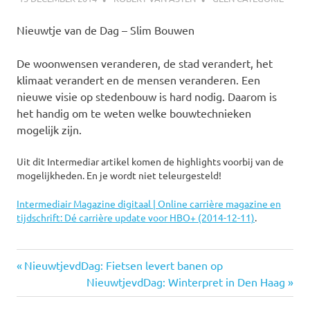
Nieuwtje van de Dag – Slim Bouwen
De woonwensen veranderen, de stad verandert, het
klimaat verandert en de mensen veranderen. Een
nieuwe visie op stedenbouw is hard nodig. Daarom is
het handig om te weten welke bouwtechnieken
mogelijk zijn.
Uit dit Intermediar artikel komen de highlights voorbij van de
mogelijkheden. En je wordt niet teleurgesteld!
Intermediair Magazine digitaal | Online carrière magazine en
tijdschrift: Dé carrière update voor HBO+ (2014-12-11)
.
bouwen
Vorige
Bericht
NieuwtjevdDag: Fietsen levert banen op
hittevlek
bericht:
Volgende
NieuwtjevdDag: Winterpret in Den Haag
navigatie
bericht:
klimaatbestendig