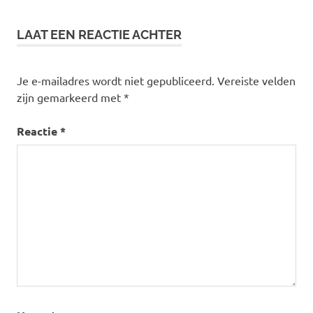
nul op
de
LAAT EEN REACTIE ACHTER
meter
stad
Je e-mailadres wordt niet gepubliceerd.
Vereiste velden
toekomst
zijn gemarkeerd met
*
Reactie
*