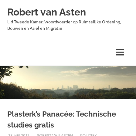
Robert van Asten
Lid Tweede Kamer; Woordvoerder op Ruimtelijke Ordening,
Bouwen en Asiel en Migratie
MENU
Ga
naar
de
inhoud
Plasterk’s Panacée: Technische
studies gratis
28 MEI 2012
ROBERT VAN ASTEN
POLITIEK