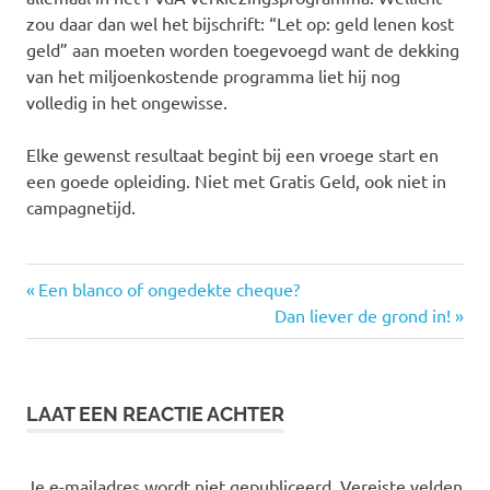
zou daar dan wel het bijschrift: “Let op: geld lenen kost
geld” aan moeten worden toegevoegd want de dekking
van het miljoenkostende programma liet hij nog
volledig in het ongewisse.
Elke gewenst resultaat begint bij een vroege start en
een goede opleiding. Niet met Gratis Geld, ook niet in
campagnetijd.
mbo
Vorige
Bericht
Een blanco of ongedekte cheque?
plasterk
bericht:
Volgende
Dan liever de grond in!
navigatie
bericht:
proefballon
pvda
studie
LAAT EEN REACTIE ACHTER
techniek
Je e-mailadres wordt niet gepubliceerd.
Vereiste velden