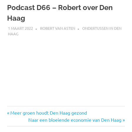
Podcast D66 – Robert over Den
Haag
1 MAART 2022
ROBERT VAN ASTEN
ONDERTUSSEN IN DEN
HAAG
d66
Vorige
Bericht
Meer groen houdt Den Haag gezond
den
bericht:
Volgende
Naar een bloeiende economie van Den Haag
navigatie
haag
bericht: