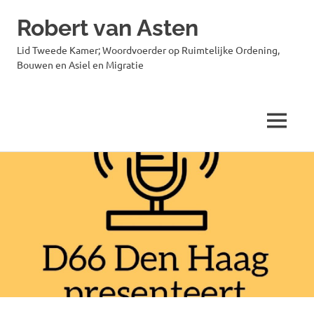
Robert van Asten
Lid Tweede Kamer; Woordvoerder op Ruimtelijke Ordening,
Bouwen en Asiel en Migratie
MENU
Ga
naar
de
inhoud