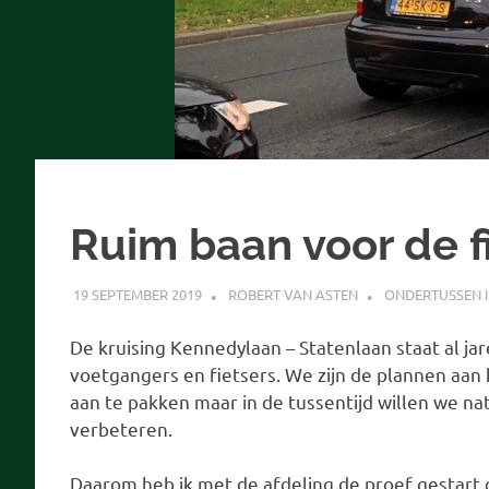
Ruim baan voor de f
19 SEPTEMBER 2019
ROBERT VAN ASTEN
ONDERTUSSEN 
De kruising Kennedylaan – Statenlaan staat al ja
voetgangers en fietsers. We zijn de plannen aa
aan te pakken maar in de tussentijd willen we nat
verbeteren.
Daarom heb ik met de afdeling de proef gestart 