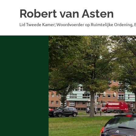
Robert van Asten
Lid Tweede Kamer; Woordvoerder op Ruimtelijke Ordening, B
Ga
naar
de
inhoud