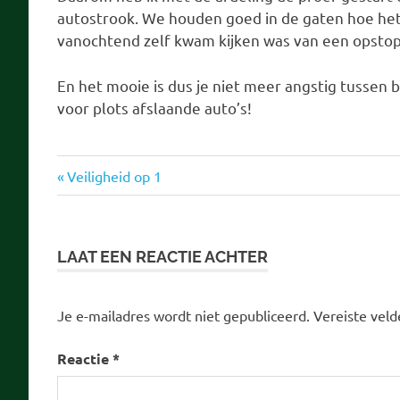
autostrook. We houden goed in de gaten hoe het 
vanochtend zelf kwam kijken was van een opstop
En het mooie is dus je niet meer angstig tussen 
voor plots afslaande auto’s!
verkeersveiligheid
Vorige
Bericht
Veiligheid op 1
bericht:
navigatie
LAAT EEN REACTIE ACHTER
Je e-mailadres wordt niet gepubliceerd.
Vereiste vel
Reactie
*