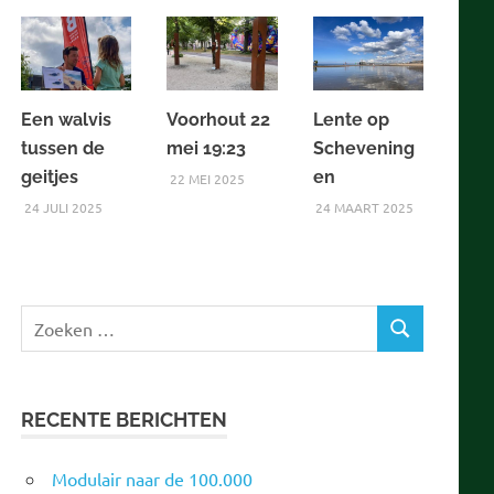
Een walvis
Voorhout 22
Lente op
tussen de
mei 19:23
Schevening
geitjes
en
22 MEI 2025
24 JULI 2025
24 MAART 2025
Zoeken
ZOEKEN
naar:
RECENTE BERICHTEN
Modulair naar de 100.000