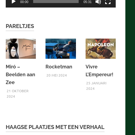
00:00
05:31
PARELTJES
Miró –
Rocketman
Vivre
Beelden aan
L’Empereur!
20 MEI 2024
Zee
25 JANUARI
2024
21 OKTOBER
2024
HAAGSE PLAATJES MET EEN VERHAAL