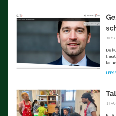
Ge
sc
18 OK
De ku
theat
binn
LEES
Tal
21 AU
Bij A