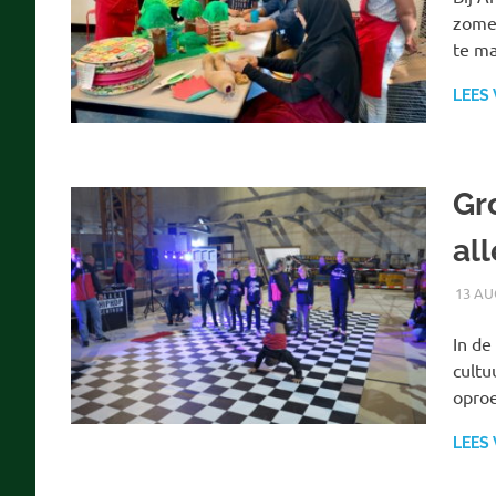
zomer
te m
LEES
Gr
al
13 AU
In de
cultu
opro
LEES