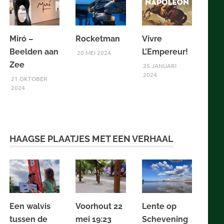
Miró –
Rocketman
Vivre
Beelden aan
L’Empereur!
20 MEI 2024
Zee
25 JANUARI
2024
21 OKTOBER
2024
HAAGSE PLAATJES MET EEN VERHAAL
Een walvis
Voorhout 22
Lente op
tussen de
mei 19:23
Schevening