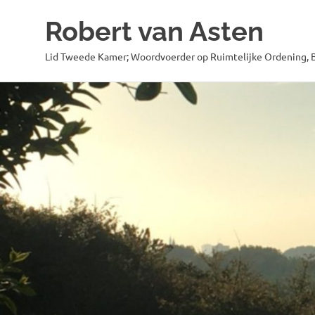
Robert van Asten
Lid Tweede Kamer; Woordvoerder op Ruimtelijke Ordening, B
Ga
naar
de
inhoud