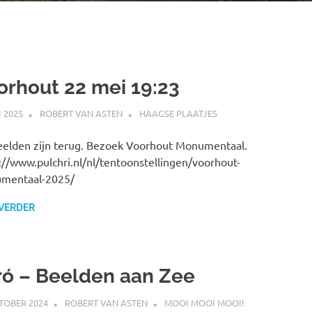
orhout 22 mei 19:23
I 2025
ROBERT VAN ASTEN
HAAGSE PLAATJES
elden zijn terug. Bezoek Voorhout Monumentaal.
://www.pulchri.nl/nl/tentoonstellingen/voorhout-
mentaal-2025/
 VERDER
ró – Beelden aan Zee
TOBER 2024
ROBERT VAN ASTEN
MOOI MOOI MOOI!