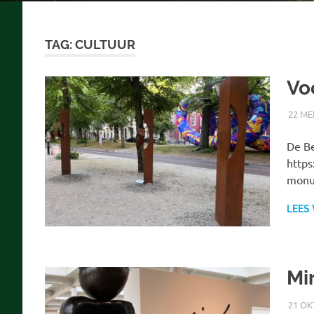
TAG:
CULTUUR
Vo
22 ME
De Be
https
monu
LEES
Mi
21 OK