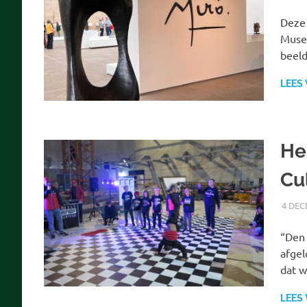
Deze 
Museu
beel
LEES
He
Cu
4 DEC
“Den 
afgel
dat 
LEES