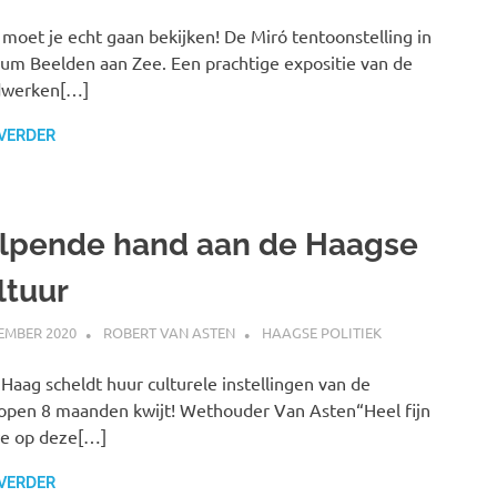
moet je echt gaan bekijken! De Miró tentoonstelling in
m Beelden aan Zee. Een prachtige expositie van de
dwerken[…]
 VERDER
lpende hand aan de Haagse
ltuur
EMBER 2020
ROBERT VAN ASTEN
HAAGSE POLITIEK
Haag scheldt huur culturele instellingen van de
open 8 maanden kwijt! Wethouder Van Asten“Heel fijn
we op deze[…]
 VERDER