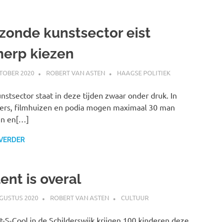
zonde kunstsector eist
herp kiezen
TOBER 2020
ROBERT VAN ASTEN
HAAGSE POLITIEK
nstsector staat in deze tijden zwaar onder druk. In
ers, filmhuizen en podia mogen maximaal 30 man
en en[…]
 VERDER
ent is overal
GUSTUS 2020
ROBERT VAN ASTEN
CULTUUR
rt-S-Cool in de Schilderswijk krijgen 100 kinderen deze