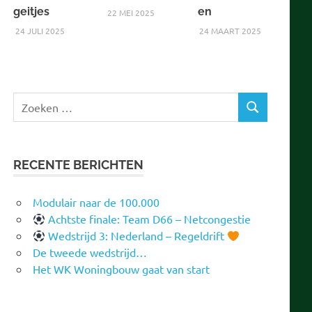
geitjes
en
22 MEI 2025
24 JULI 2025
24 MAART 2025
Zoeken
ZOEKEN
naar:
RECENTE BERICHTEN
Modulair naar de 100.000
Achtste finale: Team D66 – Netcongestie
Wedstrijd 3: Nederland – Regeldrift
De tweede wedstrijd…
Het WK Woningbouw gaat van start