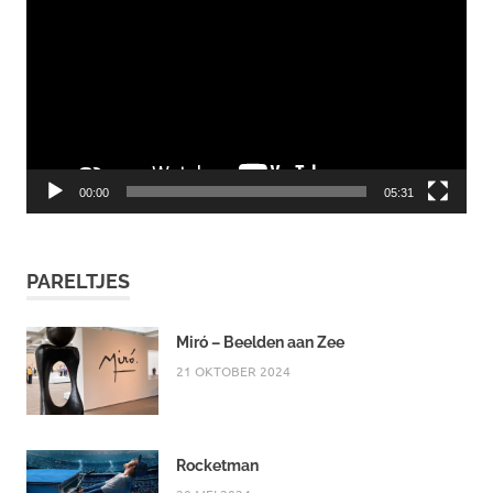
00:00
05:31
PARELTJES
Miró – Beelden aan Zee
21 OKTOBER 2024
Rocketman