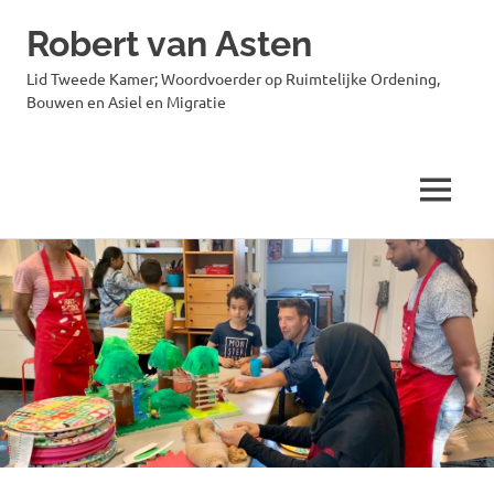
Robert van Asten
Lid Tweede Kamer; Woordvoerder op Ruimtelijke Ordening,
Bouwen en Asiel en Migratie
MENU
Ga
naar
de
inhoud