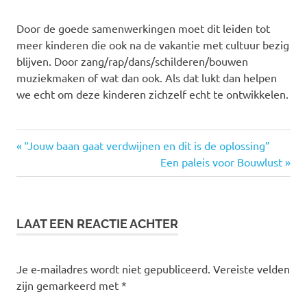
Door de goede samenwerkingen moet dit leiden tot
meer kinderen die ook na de vakantie met cultuur bezig
blijven. Door zang/rap/dans/schilderen/bouwen
muziekmaken of wat dan ook. Als dat lukt dan helpen
we echt om deze kinderen zichzelf echt te ontwikkelen.
art-
Vorige
Bericht
“Jouw baan gaat verdwijnen en dit is de oplossing”
s-
bericht:
Volgende
Een paleis voor Bouwlust
cool
navigatie
bericht:
cultuur
den
haag
LAAT EEN REACTIE ACHTER
Je e-mailadres wordt niet gepubliceerd.
Vereiste velden
zijn gemarkeerd met
*