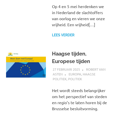
Op 4 en 5 mei herdenken we
in Nederland de slachtoffers
van oorlog en vieren we onze
vrijheid. Een vrijheid[…]
LEES VERDER
Haagse tijden,
Europese tijden
27 FEBRUARI 2025
ROBERT VAN
ASTEN
EUROPA
,
HAAGSE
POLITIEK
,
POLITIEK
Het wordt steeds belangrijker
om het perspectief van steden
en regio’s te laten horen bij de
Brusselse besluitvorming.