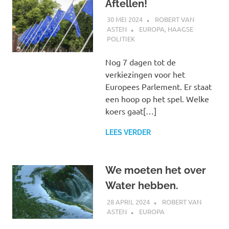
Aftellen!
30 MEI 2024
ROBERT VAN
ASTEN
EUROPA
,
HAAGSE
POLITIEK
Nog 7 dagen tot de
verkiezingen voor het
Europees Parlement. Er staat
een hoop op het spel. Welke
koers gaat[…]
LEES VERDER
We moeten het over
Water hebben.
28 APRIL 2024
ROBERT VAN
ASTEN
EUROPA