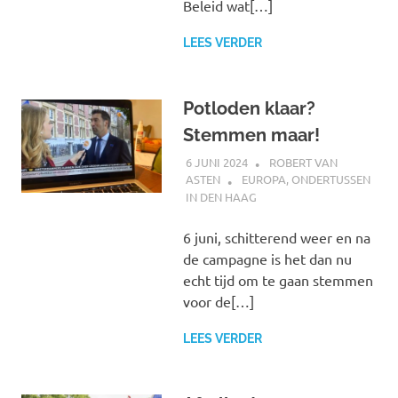
Beleid wat[…]
LEES VERDER
Potloden klaar?
Stemmen maar!
6 JUNI 2024
ROBERT VAN
ASTEN
EUROPA
,
ONDERTUSSEN
IN DEN HAAG
6 juni, schitterend weer en na
de campagne is het dan nu
echt tijd om te gaan stemmen
voor de[…]
LEES VERDER