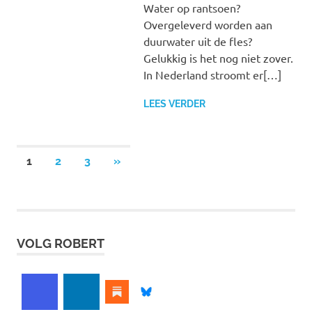
Water op rantsoen?
Overgeleverd worden aan
duurwater uit de fles?
Gelukkig is het nog niet zover.
In Nederland stroomt er[…]
LEES VERDER
Berichten
VOLGENDE
1
2
3
»
BERICHTEN
paginering
VOLG ROBERT