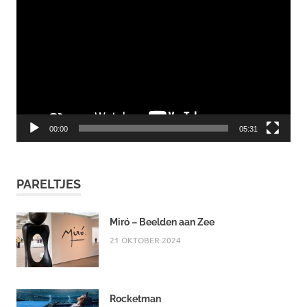
00:00
05:31
PARELTJES
Miró – Beelden aan Zee
21 OKTOBER 2024
Rocketman