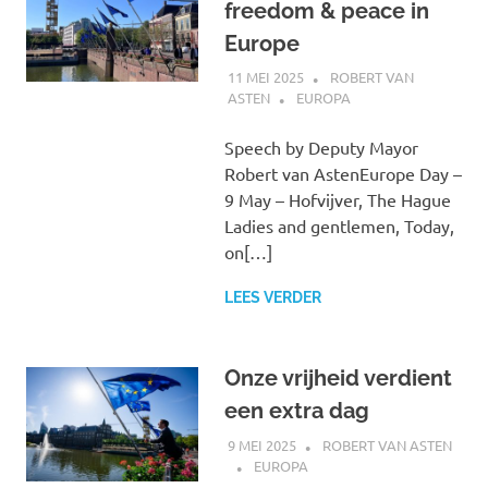
freedom & peace in
Europe
11 MEI 2025
ROBERT VAN
ASTEN
EUROPA
Speech by Deputy Mayor
Robert van AstenEurope Day –
9 May – Hofvijver, The Hague
Ladies and gentlemen, Today,
on[…]
LEES VERDER
Onze vrijheid verdient
een extra dag
9 MEI 2025
ROBERT VAN ASTEN
EUROPA