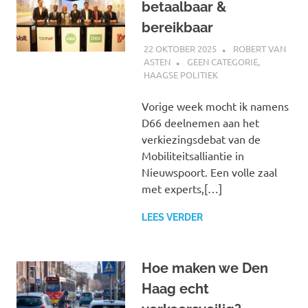
betaalbaar &
bereikbaar
22 OKTOBER 2025
ROBERT VAN
ASTEN
GEEN CATEGORIE
,
HAAGSE POLITIEK
Vorige week mocht ik namens
D66 deelnemen aan het
verkiezingsdebat van de
Mobiliteitsalliantie in
Nieuwspoort. Een volle zaal
met experts,[…]
LEES VERDER
Hoe maken we Den
Haag echt