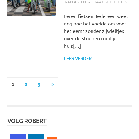
VAN ASTEN
HAAGSE POLITIEK
Leren fietsen. Iedereen weet
nog hoe het voelde om voor
het eerst zonder zijwieltjes
over de stoepen rond je
huis[…]
LEES VERDER
Berichten
VOLGENDE
1
2
3
»
BERICHTEN
paginering
VOLG ROBERT