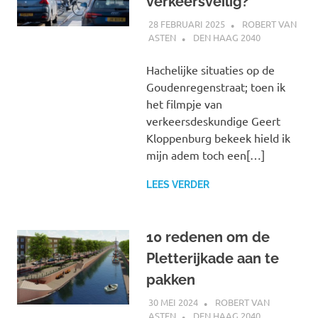
verkeersveilig?
28 FEBRUARI 2025
ROBERT VAN
ASTEN
DEN HAAG 2040
Hachelijke situaties op de
Goudenregenstraat; toen ik
het filmpje van
verkeersdeskundige Geert
Kloppenburg bekeek hield ik
mijn adem toch een[…]
LEES VERDER
10 redenen om de
Pletterijkade aan te
pakken
30 MEI 2024
ROBERT VAN
ASTEN
DEN HAAG 2040