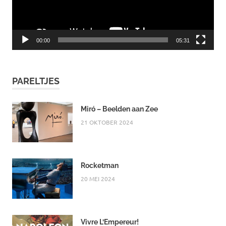
00:00
05:31
PARELTJES
Miró – Beelden aan Zee
21 OKTOBER 2024
Rocketman
20 MEI 2024
Vivre L’Empereur!