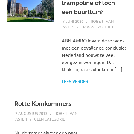
trampoline of toch
een buurttuin?
7 JUNI 2026
ROBERT VAN
ASTEN
HAAGSE POLITIEK
ABN AMRO kwam deze week
met een opvallende conclusie:
Nederland bouwt te veel
eengezinswoningen. Dat
klinkt bijna als vloeken in[…]
LEES VERDER
Rotte Komkommers
2 AUGUSTUS 2013
ROBERT VAN
ASTEN
GEEN CATEGORIE
Nu de zomer alweer een paar