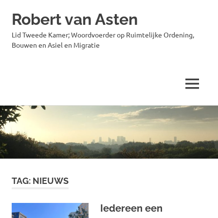
Robert van Asten
Lid Tweede Kamer; Woordvoerder op Ruimtelijke Ordening,
Bouwen en Asiel en Migratie
MENU
Ga
naar
de
inhoud
TAG:
NIEUWS
Iedereen een