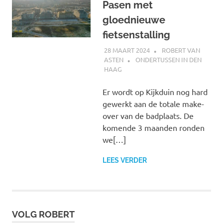
Pasen met
gloednieuwe
fietsenstalling
28 MAART 2024
ROBERT VAN
ASTEN
ONDERTUSSEN IN DEN
HAAG
Er wordt op Kijkduin nog hard
gewerkt aan de totale make-
over van de badplaats. De
komende 3 maanden ronden
we[…]
LEES VERDER
VOLG ROBERT