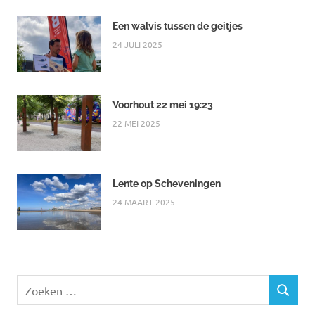
Een walvis tussen de geitjes
24 JULI 2025
Voorhout 22 mei 19:23
22 MEI 2025
Lente op Scheveningen
24 MAART 2025
Zoeken
ZOEKEN
naar: