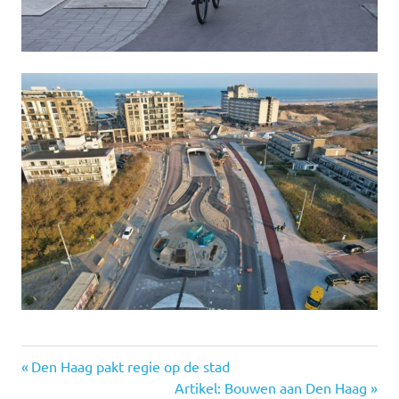
fiets
Vorige
Bericht
Den Haag pakt regie op de stad
kijkduin
bericht:
Volgende
Artikel: Bouwen aan Den Haag