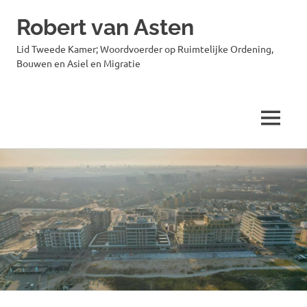
Robert van Asten
Lid Tweede Kamer; Woordvoerder op Ruimtelijke Ordening,
Bouwen en Asiel en Migratie
MENU
Ga
naar
de
inhoud