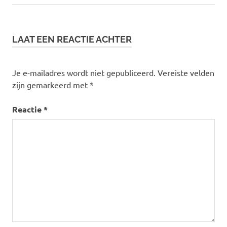
navigatie
bericht:
pasen
LAAT EEN REACTIE ACHTER
Je e-mailadres wordt niet gepubliceerd.
Vereiste velden
zijn gemarkeerd met
*
Reactie
*