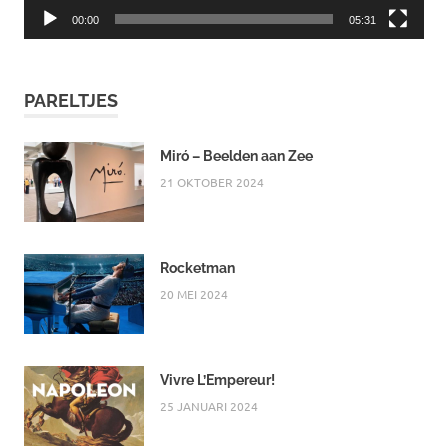
00:00
05:31
PARELTJES
Miró – Beelden aan Zee
21 OKTOBER 2024
Rocketman
20 MEI 2024
Vivre L’Empereur!
25 JANUARI 2024