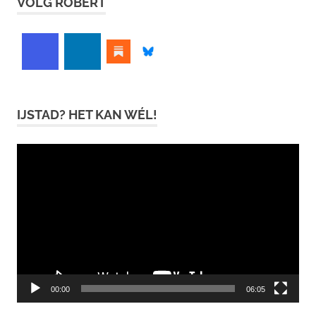
VOLG ROBERT
IJSTAD? HET KAN WÉL!
Videospeler
00:00
06:05