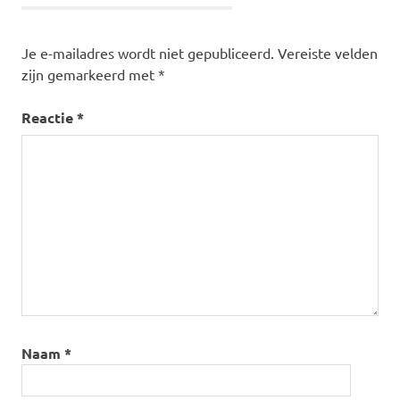
galerij
jaren
Je e-mailadres wordt niet gepubliceerd.
Vereiste velden
60
zijn gemarkeerd met
*
onderzoek
vloeren
Reactie
*
vve
Naam
*