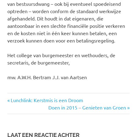
van bestuursdwang – ook bij eventueel spoedeisend
optreden – worden conform de standaard werkwijze
afgehandeld. Dit houdt in dat eigenaren, die
aantoonbaar in een slechte financiële positie verkeren
en de kosten niet in één keer kunnen betalen, een
verzoek kunnen doen voor een betalingsregeling.
Het college van burgemeester en wethouders, de
secretaris, de burgemeester,
mw. A.W.H. Bertram J.J. van Aartsen
constructie
Vorige
Bericht
Lunchlink: Kerstmis is een Droom
den
bericht:
Volgende
Doen in 2015 – Genieten van Groen
navigatie
haag
bericht:
escamp
flats
LAAT EEN REACTIE ACHTER