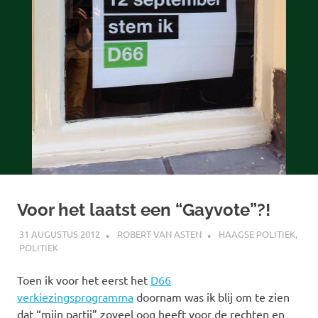
Voor het laatst een “Gayvote”?!
31 AUGUSTUS 2012
ROBERT VAN ASTEN
HAAGSE POLITIEK
,
POLITIEK
Toen ik voor het eerst het
D66
verkiezingsprogramma
doornam was ik blij om te zien
dat “mijn partij” zoveel oog heeft voor de rechten en