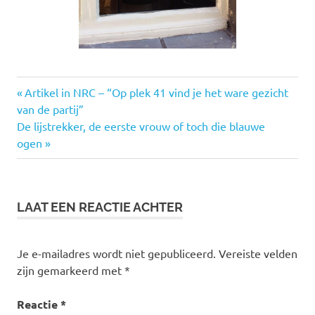
12
Vorige
Bericht
Artikel in NRC – “Op plek 41 vind je het ware gezicht
september
bericht:
van de partij”
navigatie
d66
Volgende
De lijstrekker, de eerste vrouw of toch die blauwe
bericht:
ogen
donorschap
gayvote
gelijke
rechten
LAAT EEN REACTIE ACHTER
GLBT
homohuwelijk
Je e-mailadres wordt niet gepubliceerd.
Vereiste velden
homorechten
zijn gemarkeerd met
*
tweede
kamerverkiezingen
Reactie
*