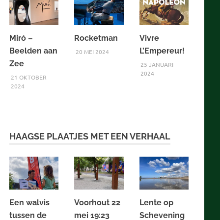
Miró –
Rocketman
Vivre
Beelden aan
L’Empereur!
20 MEI 2024
Zee
25 JANUARI
2024
21 OKTOBER
2024
HAAGSE PLAATJES MET EEN VERHAAL
Een walvis
Voorhout 22
Lente op
tussen de
mei 19:23
Schevening