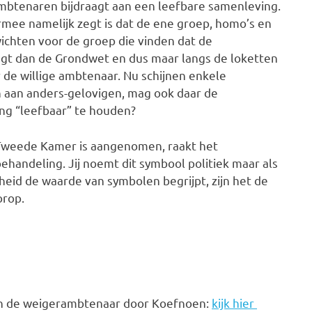
mbtenaren bijdraagt aan een leefbare samenleving.
rmee namelijk zegt is dat de ene groep, homo’s en
chten voor de groep die vinden dat de
gt dan de Grondwet en dus maar langs de loketten
 de willige ambtenaar. Nu schijnen enkele
n aan anders-gelovigen, mag ook daar de
g “leefbaar” te houden?
Tweede Kamer is aangenomen, raakt het
handeling. Jij noemt dit symbool politiek maar als
gheid de waarde van symbolen begrijpt, zijn het de
orop.
van de weigerambtenaar door Koefnoen:
kijk hier