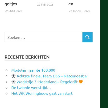
geitjes
en
22 MEI 2025
24 JULI 2025
24 MAART 2025
Zoeken
ZOEKEN
naar:
RECENTE BERICHTEN
Modulair naar de 100.000
Achtste finale: Team D66 – Netcongestie
Wedstrijd 3: Nederland – Regeldrift
De tweede wedstrijd…
Het WK Woningbouw gaat van start