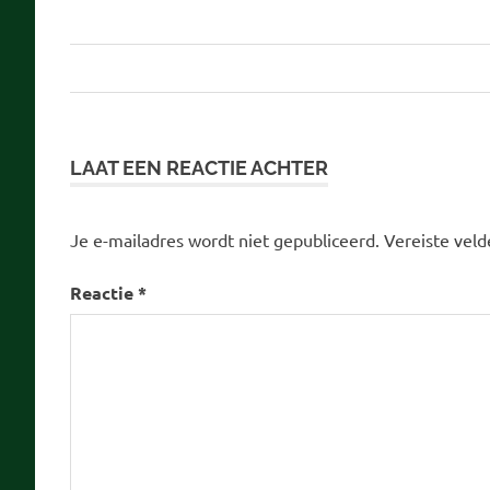
d66
Bericht
homohuwelijk
navigatie
JS
weigerambtenaar
LAAT EEN REACTIE ACHTER
Je e-mailadres wordt niet gepubliceerd.
Vereiste vel
Reactie
*