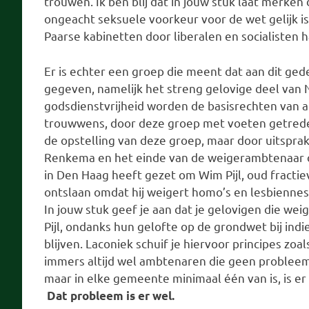
trouwen. Ik ben blij dat in jouw stuk laat merken
ongeacht seksuele voorkeur voor de wet gelijk i
Paarse kabinetten door liberalen en socialisten h
Er is echter een groep die meent dat aan dit g
gegeven, namelijk het streng gelovige deel van 
godsdienstvrijheid worden de basisrechten van a
trouwwens, door deze groep met voeten getreden
de opstelling van deze groep, maar door uitsprak
Renkema en het einde van de weigerambtenaar o
in Den Haag heeft gezet om Wim Pijl, oud fracti
ontslaan omdat hij weigert homo’s en lesbiennes 
In jouw stuk geef je aan dat je gelovigen die we
Pijl, ondanks hun gelofte op de grondwet bij ind
blijven. Laconiek schuif je hiervoor principes zoal
immers altijd wel ambtenaren die geen problee
maar in elke gemeente minimaal één van is, is e
Dat probleem is er wel.