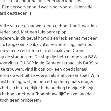
 dat je trots bent dat in Nederland iedereen,
s. Een verworvenheid waarvoor vooral tijdens de
ard gestreden is.
edeelte van de grondwet geen gehoor hoeft worden
Nederland. Met een luid beroep op
nderen, in dit geval homo’s en lesbiennes met een
. Langzaam zie ik echter verbetering, niet door
en van de rechter in o.a. de zaak van Duran
p de stadhuizen. De stap die het college van B&W
evoorzitter CU-SGP in de Gemeenteraad, als BABS te
te trouwen, vind ik dan ook een goed signaal.
igeren de wet uit te voeren als ambtenaar zoals Wim
iensttreding, wat jou betreft op hun plaats mogen
s het recht op gelijke behandeling terzijde: Er zijn
m hebben met een “homohuwelijk” en zolang daar
r toch geen probleem?