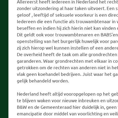
Allereerst heeft iedereen in Nederland het rech
zonder uitzondering al haar taken uitvoert. Een s
geloof , leeftijd of seksuele voorkeur is een dir
Iedereen die een functie als trouwambtenaar in 
beseffen en indien hij zich hierin niet kan vinde
Dit geldt ook voor trouwambtenaren en BABS’en 
openstelling van het burgerlijk huwelijk voor par
zij zich hierop wel kunnen instellen of een ande
De overheid heeft de taak om alle grondrechten 
garanderen. Waar grondrechten met elkaar in co
getrokken om de rechten van anderen niet in het 
vlak geen koehandel bedrijven. Juist waar het 
gelijk behandeld worden.
Nederland heeft altijd vooropgelopen op het gebi
te blijven waken voor nieuwe inbreuken en uitzon
B&W en de Gemeenteraad hier duidelijk in, geen
emancipatie door middel van voorlichting en veil