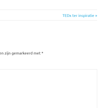
Volgende
TEDx ter inspiratie
bericht:
den zijn gemarkeerd met
*