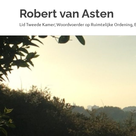
Robert van Asten
Lid Tweede Kamer; Woordvoerder op Ruimtelijke Ordening, B
Ga
naar
de
inhoud