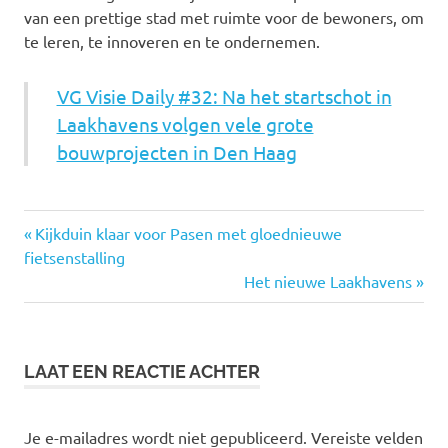
van een prettige stad met ruimte voor de bewoners, om
te leren, te innoveren en te ondernemen.
VG Visie Daily #32: Na het startschot in
Laakhavens volgen vele grote
bouwprojecten in Den Haag
den
Vorige
Bericht
Kijkduin klaar voor Pasen met gloednieuwe
haag
bericht:
fietsenstalling
navigatie
Stedelijke
Volgende
Het nieuwe Laakhavens
ontwikkeling
bericht:
vastgoed
visie
LAAT EEN REACTIE ACHTER
Je e-mailadres wordt niet gepubliceerd.
Vereiste velden