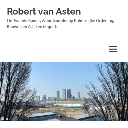
Robert van Asten
Lid Tweede Kamer; Woordvoerder op Ruimtelijke Ordening,
Bouwen en Asiel en Migratie
MENU
Ga
naar
de
inhoud