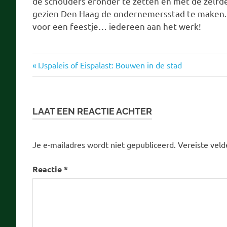
de schouders eronder te zetten en met de zelfde
gezien Den Haag de ondernemersstad te maken. H
voor een feestje… iedereen aan het werk!
den
Vorige
Bericht
IJspaleis of Eispalast: Bouwen in de stad
haag
bericht:
navigatie
oranje
vrijmarkt
LAAT EEN REACTIE ACHTER
Je e-mailadres wordt niet gepubliceerd.
Vereiste vel
Reactie
*