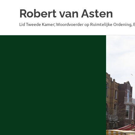
Robert van Asten
Lid Tweede Kamer; Woordvoerder op Ruimtelijke Ordening, B
Ga
naar
de
inhoud