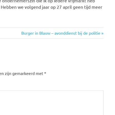
 ondernemerszin die ik op iedere vrijmarkt heb
ebben we volgend jaar op 27 april geen tijd meer
Volgende
Burger in Blauw – avonddienst bij de politie
bericht:
den zijn gemarkeerd met
*