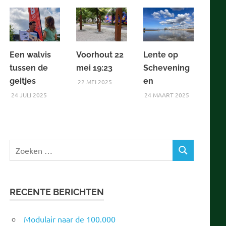
Een walvis
Voorhout 22
Lente op
tussen de
mei 19:23
Schevening
geitjes
en
22 MEI 2025
24 JULI 2025
24 MAART 2025
Zoeken
ZOEKEN
naar:
RECENTE BERICHTEN
Modulair naar de 100.000