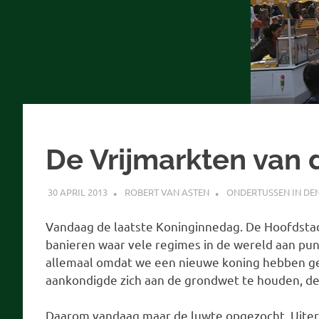
De Vrijmarkten van 
30 APRIL 2013
ROBERT VAN ASTEN
ONDERTUSSEN IN DE
Vandaag de laatste Koninginnedag. De Hoofdst
banieren waar vele regimes in de wereld aan pun
allemaal omdat we een nieuwe koning hebben ge
aankondigde zich aan de grondwet te houden, d
Daarom vandaag maar de luwte opgezocht. Uite