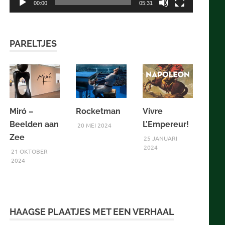
00:00
05:31
PARELTJES
Miró –
Rocketman
Vivre
Beelden aan
L’Empereur!
20 MEI 2024
Zee
25 JANUARI
2024
21 OKTOBER
2024
HAAGSE PLAATJES MET EEN VERHAAL