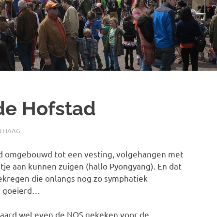
de Hofstad
N HAAG
ad omgebouwd tot een vesting, volgehangen met
tje aan kunnen zuigen (hallo Pyongyang). En dat
kregen die onlangs nog zo symphatiek
e goeierd…
raard wel even de NOS gekeken voor de