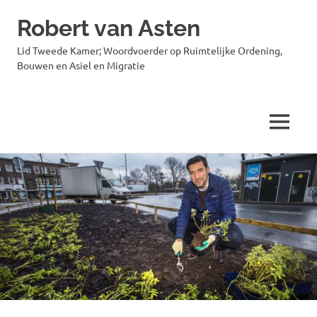
Robert van Asten
Lid Tweede Kamer; Woordvoerder op Ruimtelijke Ordening,
Bouwen en Asiel en Migratie
MENU
Ga
naar
de
inhoud