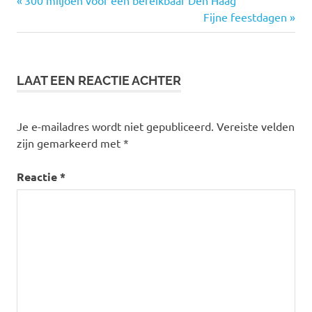
Bericht
mobiliteit
bericht:
Volgende
Fijne feestdagen
navigatie
bericht:
verkeersveiligheid
LAAT EEN REACTIE ACHTER
Je e-mailadres wordt niet gepubliceerd.
Vereiste velden
zijn gemarkeerd met
*
Reactie
*