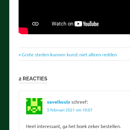
Andrew
Vorige
Bericht
Grote steden kunnen kunst niet alleen redden
Yang
bericht:
navigatie
Boeiende
Boeken
2 REACTIES
savelkouls
schreef:
5 februari 2021 om 10:07
Heel interessant, ga het boek zeker bestellen.