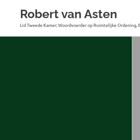
Robert van Asten
Lid Tweede Kamer; Woordvoerder op Ruimtelijke Ordening, B
Ga
naar
de
inhoud