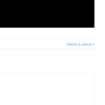
Volgende
Talent is overal
bericht: