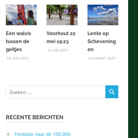
Een walvis
Voorhout 22
Lente op
tussen de
mei 19:23
Schevening
geitjes
en
22 MEI 2025
24 JULI 2025
24 MAART 2025
Zoeken
ZOEKEN
naar:
RECENTE BERICHTEN
Modulair naar de 100.000