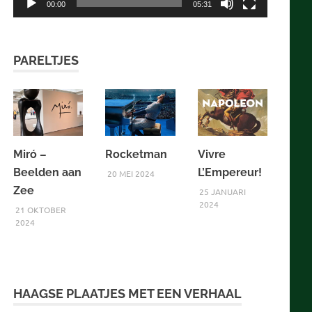
00:00
05:31
PARELTJES
Miró –
Rocketman
Vivre
Beelden aan
L’Empereur!
20 MEI 2024
Zee
25 JANUARI
2024
21 OKTOBER
2024
HAAGSE PLAATJES MET EEN VERHAAL