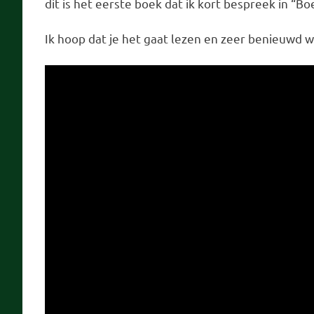
dit is het eerste boek dat ik kort bespreek in “B
Ik hoop dat je het gaat lezen en zeer benieuwd wat