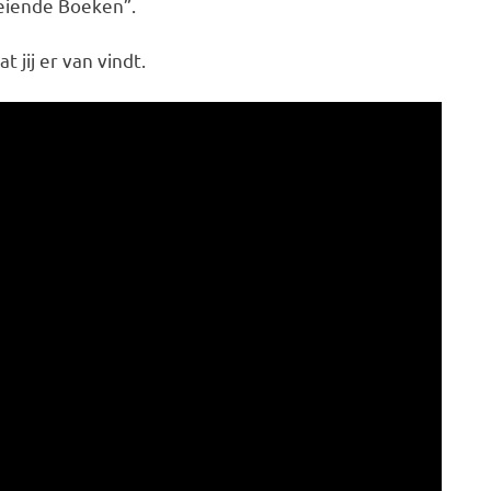
oeiende Boeken”.
 jij er van vindt.