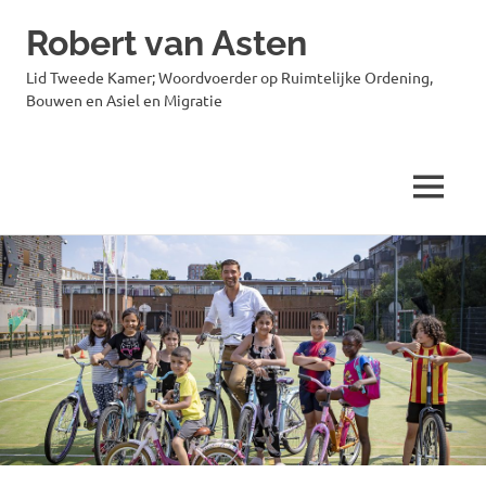
Robert van Asten
Lid Tweede Kamer; Woordvoerder op Ruimtelijke Ordening,
Bouwen en Asiel en Migratie
MENU
Ga
naar
de
inhoud