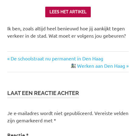
LEES HET ARTIKEL
Ik ben, zoals altijd heel benieuwd hoe jij aankijkt tegen
verkeer in de stad. Wat moet er volgens jou gebeuren?
mobiliteit
Vorige
Bericht
De schoolstraat nu permanent in Den Haag
mobiliteitstransitie
bericht:
Volgende
Werken aan Den Haag
navigatie
bericht:
nrc
LAAT EEN REACTIE ACHTER
Je e-mailadres wordt niet gepubliceerd.
Vereiste velden
zijn gemarkeerd met
*
Reactie
*