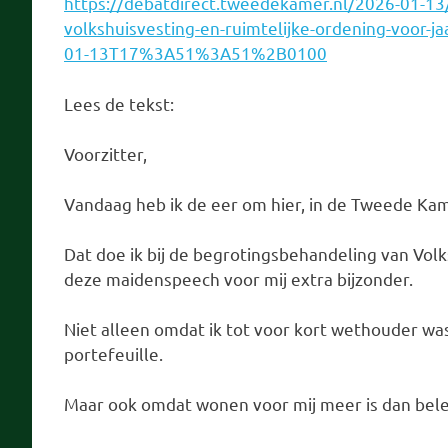
https://debatdirect.tweedekamer.nl/2026-01-13/
volkshuisvesting-en-ruimtelijke-ordening-voor
01-13T17%3A51%3A51%2B0100
Lees de tekst:
Voorzitter,
Vandaag heb ik de eer om hier, in de Tweede Kam
Dat doe ik bij de begrotingsbehandeling van Vol
deze maidenspeech voor mij extra bijzonder.
Niet alleen omdat ik tot voor kort wethouder was
portefeuille.
Maar ook omdat wonen voor mij meer is dan beleid