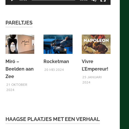
PARELTJES
Miró –
Rocketman
Vivre
Beelden aan
L’Empereur!
20 MEI 2024
Zee
25 JANUARI
2024
21 OKTOBER
2024
HAAGSE PLAATJES MET EEN VERHAAL