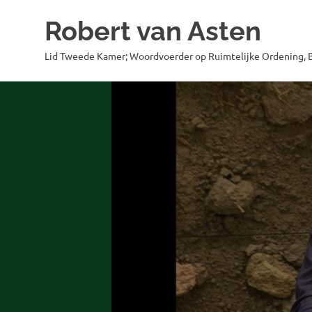
Robert van Asten
Lid Tweede Kamer; Woordvoerder op Ruimtelijke Ordening, B
Ga
naar
de
inhoud