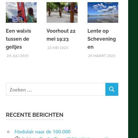
Een walvis
Voorhout 22
Lente op
tussen de
mei 19:23
Schevening
geitjes
en
22 MEI 2025
24 JULI 2025
24 MAART 2025
Zoeken
ZOEKEN
naar:
RECENTE BERICHTEN
Modulair naar de 100.000